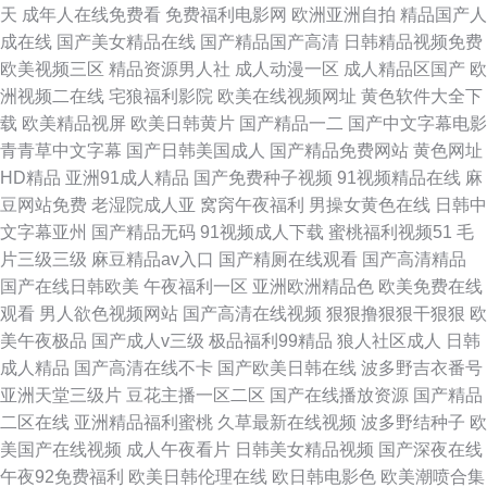
天
成年人在线免费看
免费福利电影网
欧洲亚洲自拍
精品国产人
成在线
国产美女精品在线
国产精品国产高清
日韩精品视频免费
欧美视频三区
精品资源男人社
成人动漫一区
成人精品区国产
欧
洲视频二在线
宅狼福利影院
欧美在线视频网址
黄色软件大全下
载
欧美精品视屏
欧美日韩黄片
国产精品一二
国产中文字幕电影
青青草中文字幕
国产日韩美国成人
国产精品免费网站
黄色网址
HD精品
亚洲91成人精品
国产免费种子视频
91视频精品在线
麻
豆网站免费
老湿院成人亚
窝窉午夜福利
男操女黄色在线
日韩中
文字幕亚州
国产精品无码
91视频成人下载
蜜桃福利视频51
毛
片三级三级
麻豆精品av入口
国产精厕在线观看
国产高清精品
国产在线日韩欧美
午夜福利一区
亚洲欧洲精品色
欧美免费在线
观看
男人欲色视频网站
国产高清在线视频
狠狠撸狠狠干狠狠
欧
美午夜极品
国产成人v三级
极品福利99精品
狼人社区成人
日韩
成人精品
国产高清在线不卡
国产欧美日韩在线
波多野吉衣番号
亚洲天堂三级片
豆花主播一区二区
国产在线播放资源
国产精品
二区在线
亚洲精品福利蜜桃
久草最新在线视频
波多野结种子
欧
美国产在线视频
成人午夜看片
日韩美女精品视频
国产深夜在线
午夜92免费福利
欧美日韩伦理在线
欧日韩电影色
欧美潮喷合集