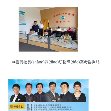
申書興校長(zhǎng)調(diào)研指導(dǎo)高考咨詢服
務(wù)工作 推動(dòng)教育信息咨詢質(zhì)量提升