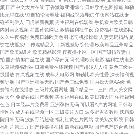
色色国产一区 久久視频 国产精品自拍最新地址 91久久精品91福利 www插
频
国产中文大片在线
丁香激激亚洲综合
日韩欧美色图操逼
加勒
比无码在线
91自拍论坛地址
福利姬视频导航
午夜网站在线
超
日韩日韩 韩国人体三区四区 91黑丝国产 苍井空18部无删减电影 人妖x人妖
碰福利伊人
四虎最新视频
男生福利在线观看
手机看片欧美日韩
内射美女视频
岛国黄色网址
激情福利社午夜
免费福利在线影院
网站在线看 韩国三极片 91久久福利 av网站 青草久久国产精品网 狠狠操网
久久午夜福利
免费日韩欧美色图
老司机操操操
人妻无码精品
足
交在线播放91
传媒精品入口
新视觉影院伦理
欧美精品亚州精品
91黄页网址大全免费 国产精品15p 色欧美色超碰 九一视频 97总资源免费资
国产欧美a级片
欧美精品影院
夜夜撸小说一区
国产绿帽淫妻自
拍
国产情趣白丝在线
国产孕妇无码
伦理欧美电影
福利在线电影
久久精品牛牛 熟女免费在线播放 久久艹艹办 97福利局 九一传媒网 三级黄色
久草视频福利站
日韩免费在线视频
国产超碰人人模
黄色三级在
线播放
青久视频在线
成年人电影网
加勒比欧美性爱
深夜福利视
片 免费看视频五六区 成人免费久久视频 日曰骚av一区二区三区 在线十区 欧
频导航
国产亚洲精品无码
国产色三线免费
国内操大笔AA级
免
费福利在线播放
三级片观看网址
国产精品一二三四
成人美女网
美久在线 国产成人黄色网址 91极品动漫喷白浆 www1391看片视频com 日
站大全
免费在线国产视频
美女福利在线
欧美日韩大陆
午夜福利
色色
日本经典片免费看
亚洲孕妇无码
可以看A片的网址
日韩激
韩精品xxdd 精品国偷自区2区三区 91手机在线视频 91熟女论坛在线进入 伊
情网站
成人在线视频一区
三级黄片入口
波多野吉衣教师
妖精影
院日韩无码
波多野结超碰
福利社黄色片网站
欧美熟女影院
日韩
人在线久久 狠狠男人av 欧美怡春院 欧美欧美 91资源在线观看 在线视频青春
福利片第三页
国产传媒撸在线
最新在线电影
国产色产综合色
国