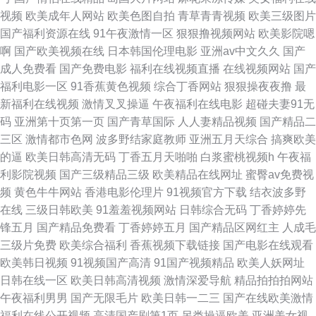
网站 色成人网 亚洲欧美另类人妻 欧美人的性交 国产熟女久久精品 91视频情
视频
欧美成年人网站
欧美色图自拍
青草青青视频
欧美三级图片
国产福利资源在线
91午夜激情一区
狠狠撸视频网站
欧美影院嗯
侣 黄色仓库视频 www91视频sss 一级片人妖 欧美日韩久爽 91处女视频在线
啊
国产欧美视频在线
日本韩国伦理电影
亚洲av中文久久
国产
成人免费看
国产免费电影
福利在线视频直播
在线视频网站
国产
操逼八区 日韩伊人一本在线 蜜臀免费 超碰一区在线 91色情看片 久久国产分
福利电影一区
91香蕉黄色视频
综合丁香网站
狠狠操夜夜撸
最
新福利在线视频
激情叉叉操逼
午夜福利在线电影
超碰夫妻91无
区 色婷婷伊人网 久久免费在线视频 精东私人影院 亚洲无码免费精品 日韩性
码
亚洲第十页第一页
国产青草国际
人人妻精品视频
国产精品二
三区
激情都市色网
波多野结家庭教师
亚洲五月天综合
搞爽欧美
生活影院 精品国精品国产自 成人在线草艹 万淫阁av 亚洲色图精品一区 日韩
的逼
欧美日韩高清无码
丁香五月天啪啪
白浆蜜桃视频h
午夜福
利影院视频
国产三级精品三级
欧美精品在线网址
蜜臀av免费视
欧美经典一区 黄色综合网 成人福利精品视频 亚洲青草av在线观看 91老司机
频
黄色牛牛网站
香港电影伦理片
91视频官方下载
结衣波多野
在线
三级日韩欧美
91羞羞视频网站
日韩综合无码
丁香婷婷先
精品福利 三级黄色片 黑丝妹妹 91簧片免费观看网址 金88vvw羞草奴w9188
锋五月
国产精品免费看
丁香婷婷五月
国产精品区网红主
人成毛
三级片免费
欧美综合福利
香蕉视频下载链接
国产电影在线观看
啊啊区女热 五月激情综合色 麻豆福利视频 超碰在线观看人人人网 日韩视频
欧美韩日视频
91视频国产高清
91国产视频精品
欧美人妖网址
日韩在线一区
欧美日韩高清视频
激情深爱导航
精品拍拍拍网站
第99页 天天日天天干 久久青青草在线视频 97在线观看中文 妞干网在线观看
午夜福利男男
国产无限毛片
欧美日韩一二三
国产在线欧美激情
福利在线公开视频
高清国产剧第1页
另类操逼欧美
亚洲美女视