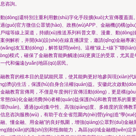
信息咨詢。
動(dòng)還特別注重利用數(shù)字化手段擴(kuò)大宣傳覆蓋面
過(guò)官方微信公眾號(hào)、政務(wù)APP、金融機(jī)構(gòu
戶端等線上渠道，持續(xù)推送系列科普文章、漫畫、動(dòng)
案例解析，并開(kāi)設(shè)在線直播課堂，邀請(qǐng)金融專
(wǎng)友互動(dòng)，解答疑問(wèn)。這種“線上+線下”聯(lián
dòng)模式，確保了金融教育能夠觸達(dá)更廣泛的受眾，尤其是
一代和偏遠(yuǎn)地區(qū)居民。
融教育的根本目的是賦能民眾，使其能夠更好地參與現(xiàn)代
jīng)濟(jì)生活，保護(hù)自身合法權(quán)益。安徽此次啟動(dòn
金融教育宣傳周，不僅是年度例行宣傳活動(dòng)，更是構(gòu
常態(tài)化金融消費(fèi)者權(quán)益保護(hù)和教育體系的重
環(huán)。通過(guò)集中性、高強(qiáng)度、多維度的宣傳教
信息咨詢服務(wù)，有助于在全省范圍內(nèi)營(yíng)造“學(xué
融、懂金融、用金融”的良好氛圍，增強(qiáng)公眾對(duì)金融
fēng)險(xiǎn)的識(shí)別和抵御能力，為區(qū)域金融穩(wěn)定