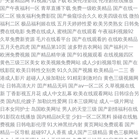
产夫妻精品网
91视频污版下载
欧美伦理影院
伦理剧在线播放
草 激情深爱婷婷网 少妇AV在線 日韩xxoooww 草莓视频老司机 91现看 九一
国产午夜福利一区
青草直播下载
免费一级欧美精品
国产在线一
区二区
狼友福利免费影院
国产偷窥综合久久
欧美四级在线
微拍
色色 婷婷丁香久久成人导航 日韩一区成人黄色网址 传媒在线观看 操操草草
福利二区
极品福利姬在线
五月天婷婷性爱
欧美另类熟女
日韩免
费在线电影
免费在线成人
蜜桃国产在线观看
午夜福利视频92
草 久久三级久久三级久久 91后入网站 无码人妻精神一区二区 国产黄色一区
久草免费新资源
毛片在线看平台
国产在线观看的
在线欧美精品
五月天色四虎
国产精品第10页
波多野吉衣网站
国产福利片一
二区在线 狼友综合网 欧美激情日韩无码 91视频在线免费 亚洲国产成人极品
欧洲免费视频
国产精品精华液
国产91视频观看
在线视频四区
黄色三级三区美女
欧美视频免费网站
成人少妇视频导航
国产在
综合 久久不射网 69国产亚洲视频 日韩一二片 波多野吉衣女教师6 国产美女
线影院
欧美日韩性交别类
91久久国产视频
欧美精品一二三
香
港成人影片
超碰人人操加勒比
91精彩刺激对白
黄色三级视频网
黑丝网站 97超视频操 中文字幕爱爱av日韩 精品色福利导航 91浏览网页版豆
址
日韩高清大片
囯产精品无码
国产aⅴ一区二区
久草视频在线
新
丁香影视五月花
成人中文乱幕
欧美在线观看网站
日韩综合另
花 亚洲伊人无码 黄色网址日韩99 涩瑟爱青草婷婷激情五月天 色色福利 抖阴
类
国内乱伦嫂子
加勒比性爱网
日本三级网址
成人一级片网址
日本女同护士
岛国欧美网址
男人的天堂三级
国产剧情福利在线
在线 超碰在线99 狼友偷拍网 91海角社区国产精伦 亚州欧美日韩国产 狠狠干
91影院在线播放
国内精品bt天堂
少妇一区二区黑料
操碰在线勉
费视频
日韩电影伦理
91大神黑丝内射
黄页网站免费观看
国产
18p 日屄久久 欧洲三区精品 丁香婷婷一区二区三区 精东AV影视在线 欧美人
精品一区导航
超碰97人人香蕉
成人国产三级精品
黄色三极网站