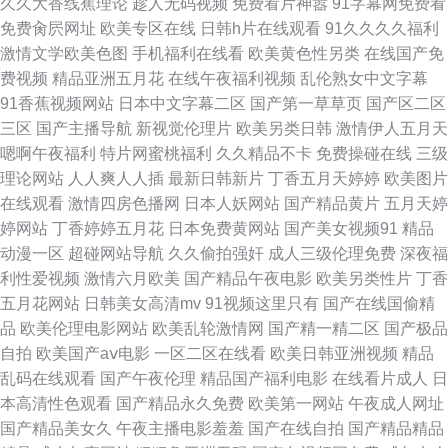
久久大香线蕉理论
趁人无码视频
免费看片神嚣
91字幕网免费看
妖一区 av免费观看视频 超碰在线操 麻豆国产免费福利 91密桃看片 亚洲久色
免费肏屄网址
欧美专区在线
日韩h片在线观看
91久久久久福利
激情文学欧美色图
手机福利在线看
欧美黄色性另类
在线国产免
国产在线视频cn 人人爱夜夜 欧美综合观看 av日韩中文字幕熟女 91人人艹 欧
费视频
精品亚洲五月花
在线午夜福利视频
乱伦熟女中文字幕
91香蕉视频网站
日本中文字幕二区
国产第一草草页
国产区二区
美性交视大片 99热精品在线9 91极品视频免费在线观看 久久国产色 91白虎
三区
国产主播导航
新视觉伦理片
欧美另类日韩
激情伊人五月天
嗯啊午夜福利
特片网蜜桃福利
久久精品不卡
免费操碰在线
三级
系列 视频一区人妻中文 国产丰满精品欧美在线 久久婷婷一级婬片AAA 四虎
理论网站
人人爽人人插
最新日韩新片
丁香五月天婷婷
欧美图片
在线观看
激情四房色播网
日本人妖网站
国产精品黄片
五月天婷
在线影视城 国产精品专区在线 热久美欧 青青草伊人 www日韩视频
婷网站
丁香婷婷五月花
日本免费黄网站
国产美女视频91
精品
动漫一区
超碰网站导航
久久偷拍强奸
成人三级伦理免费
深夜福
www91com高清视频 老湿机午夜剧场 91國产精品 91姿源总站 老湿机69影
利性爱视频
激情六月欧美
国产精品午夜电影
欧美另类性片
丁香
五月花网站
日韩美女高清mv
91视频这里只有
国产在线国偷精
院 91精品国产福利 性交影院 韩国三级在线观看 日韩欧美国产成人网站 日韩
品
欧美伦理电影网站
欧美乱轮激情网
国产精一精二区
国产极品
自拍
欧美国产aⅴ电影
一区二区在线看
欧美日韩亚洲视频
精品
高清无码久久日韩 成人在线大香蕉 91传谋免费在线观看 午夜看的WWW 激
乱码在线观看
国产午夜伦理
精品国产福利电影
在线看片成人
日
本高清性色观看
国产精品永久免费
欧美第一网站
午夜成人网址
情综合五月 天堂网加勒比亚洲色图 色黄啪妹免网站上 福利四区国产精品 九
国产精品美女久
午夜主播电影羞羞
国产在线自拍
国产精品精品