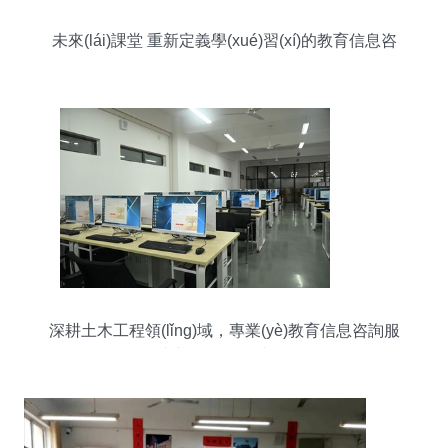
未來(lái)課堂 重新定義學(xué)習(xí)的教育信息咨
詢服務(wù)
深耕土木工程領(lǐng)域，專業(yè)教育信息咨詢服
務(wù)助力學(xué)子成長(zhǎng)