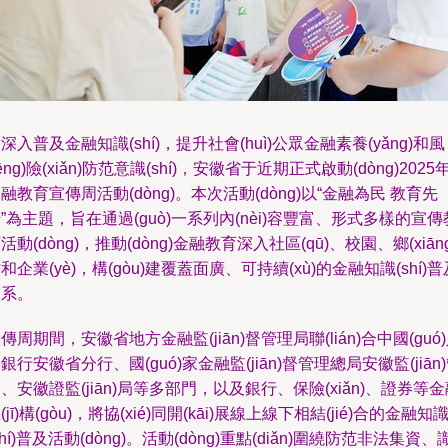
深入普及金融知識(shí)，提升社會(huì)公眾金融素養(yǎng)和風
fēng)險(xiǎn)防范意識(shí)，安徽省于近期正式啟動(dòng)2025
融教育宣傳周活動(dòng)。本次活動(dòng)以“金融為民 教育先
”為主題，旨在通過(guò)一系列內(nèi)容豐富、形式多樣的宣傳
活動(dòng)，推動(dòng)金融教育深入社區(qū)、校園、鄉(xiāng
和企業(yè)，構(gòu)建覆蓋面廣、可持續(xù)的金融知識(shí)普
體系。
傳周期間，安徽省地方金融監(jiān)督管理局聯(lián)合中國(guó
銀行安徽省分行、國(guó)家金融監(jiān)督管理總局安徽監(jiān
、安徽證監(jiān)局等多部門，以及銀行、保險(xiǎn)、證券等
(jī)構(gòu)，將協(xié)同開(kāi)展線上線下相結(jié)合的金融知
shí)普及活動(dòng)。活動(dòng)重點(diǎn)圍繞防范非法集資、