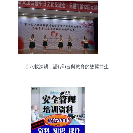
廿八載深耕，語(yǔ)言與教育的雙翼共生