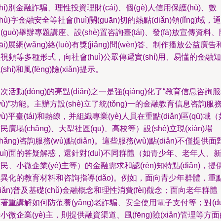
shí)別金融詐騙、理性投資理財(cái)、個(gè)人信用保護(hù)、數
shù)字金融安全等社會(huì)關(guān)切的熱點(diǎn)領(lǐng)域，通
(guò)舉辦專題講座、設(shè)置咨詢臺(tái)、發(fā)放宣傳資料
kāi)展網(wǎng)絡(luò)有獎(jiǎng)問(wèn)答、制作播放公益廣告
視頻等多種形式，向社會(huì)公眾傳遞實(shí)用、易懂的金融知
(shí)和風(fēng)險(xiǎn)提示。
次活動(dòng)的亮點(diǎn)之一是強(qiáng)化了“教育信息咨詢
wù)”功能。主辦方設(shè)立了統(tǒng)一的金融教育信息咨詢服
wù)平臺(tái)和熱線，并組織專業(yè)人員在重點(diǎn)區(qū)域（
民廣場(chǎng)、大型社區(qū)、高校等）設(shè)立現(xiàn)場
chǎng)咨詢服務(wù)點(diǎn)。這些服務(wù)點(diǎn)不僅提供面
duì)面的答疑解惑，還針對(duì)不同群體（如青少年、老年人、
民、小微企業(yè)主等）的金融需求和認(rèn)知特點(diǎn)，提
異化的教育材料和咨詢指導(dǎo)。例如，面向青少年群體，重
diǎn)普及基礎(chǔ)金融概念和理性消費(fèi)觀念；面向老年群體
著重講解如何防范養(yǎng)老詐騙、安全使用電子支付等；對(du
小微企業(yè)主，則提供融資渠道、風(fēng)險(xiǎn)管理等方