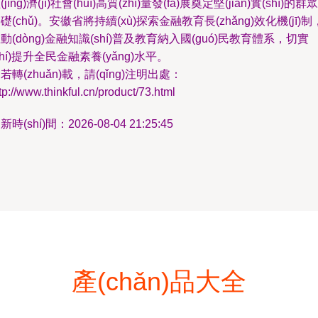
(jīng)濟(jì)社會(huì)高質(zhì)量發(fā)展奠定堅(jiān)實(shí)的群眾
礎(chǔ)。安徽省將持續(xù)探索金融教育長(zhǎng)效化機(jī)制
動(dòng)金融知識(shí)普及教育納入國(guó)民教育體系，切實
shí)提升全民金融素養(yǎng)水平。
若轉(zhuǎn)載，請(qǐng)注明出處：
tp://www.thinkful.cn/product/73.html
新時(shí)間：2026-08-04 21:25:45
產(chǎn)品大全