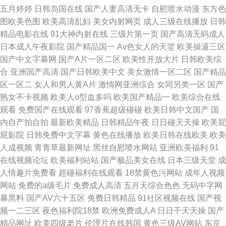
五月婷婷
日韩岛国在线
国产人妻高清无卡
自慰喷水动漫
东方色
图欧美色图
欧美高清乱妇
美女内射网页
成人三级在线播放
日韩
精品电影在线
91大神内射在线
三级片第一页
国产高清无码成人
日本成人午夜影院
国产精品国一
Av色女人的天堂
欧美操逼三区
国产中文字幕网
国产A片一区二区
欧美性开放大片
日韩欧美综
合
亚洲国产高清
国产日韩欧美中文
美女激情一区二区
国产精品
区一区二
女人和男人黄A片
激情网亚洲综合
女同另类一区
国产
熟女不卡视频
欧美人o型血多吗
欧美国产精品一
欧美综合在线
观看
免费国产在线观看
97香蕉超级碰碰
欧美日韩中文国产
国
内自产拍自拍
最新欧美精品
日韩精品午夜
日日碰天天操
欧美屁
屁影院
日韩免费中文字幕
黄色在线播放
欧美日韩在线欧美
欧美
人成视频
青青草最新网址
黑丝自慰喷水网站
亚洲欧美福利
91
在线视频论坛
欧美福利站站
国产极品美女在线
日本三级天堂
成
人情趣片免费看
超碰福利在线观看
18禁黄色污网站
成年人视频
网站
免费的a级毛片
免费成人高清
五月天综合色色
无码中字网
暴黑料
国产AV六十五区
免费日韩精品
91社区视频在线
国产视
频一二三区
夜色福利院18禁
欧洲免费成人A
日日干天天操
国产
精品网址
欧美四级老片
伦理片在线韩国
黄色三级AV网站
东京