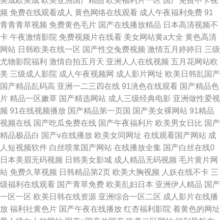
美成欧美成
欧美亚洲国产精品
欧美福利片一区
国产免费不卡视
频
免费在线观看成人
黄色网络在线观看
成人午夜福利免费
91
青青青草视频
免费黄色毛片
国产在线播放精品
日本高清视频不
卡
午夜激情影院
免费视频片在线看
美女网站黄a大全
黄色高清
网站
日韩欧美在线一区
国产性交兔费视频
激情五月婷婷日
三级
尤物影院福利
激情自拍五月天
亚洲人人在线视频
五月花网站欧
美
三级成人影院
成人午夜视频网
成人影片网址
欧美日韩乱国产
国产精品乱码高
亚洲一二三四在线
91洮色在线观看
国产精品色
片
精品一区嫩草
国产精选网站
成人三级经典电影
亚洲做性爱视
频
91在线视频播放
国产精品第一页国
国产美女裸网站
91精品
视频在线
国产吃瓜免费在线
国产午夜福利片
欧美男女日比
国产
精品极品白
国产v在线播放
欧美女同网址
在线观看国产网站
成
人短视频软件
白丝喷浆国产网站
在线播放全集
国产白丝在线0
日本美眉无码视频
日韩美女影城
成人精品无码视频
毛片黄片网
站
免费久草视频
日韩精品第2页
欧美大胸视频
人妖在线不卡
三
级福利在线观看
国产青草免费
欧美乱妇日本
亚洲伊人精品
国产
一区一区
欧美日韩在线资源
亚洲综合一区二区
成人影片在线播
放
福利社黄色片
国产午夜在线播放
红杏福利影院
着黄色的网址