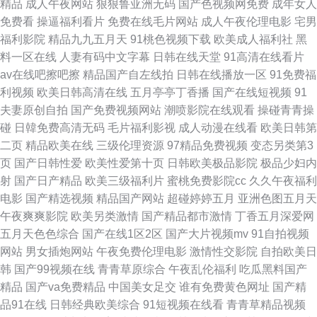
精品
成人午夜网站
狠狠鲁亚洲无码
国产色视频网免费
成年女人
九热免费 欧美B性交 www69福利社 大香蕉六区 欧美a视频网站 97人人看照
免费看
操逼福利看片
免费在线毛片网站
成人午夜伦理电影
宅男
福利影院
精品九九五月天
91桃色视频下载
欧美成人福利社
黑
片 91传媒成人网站 久久高潮国品 91传媒网页 婷婷国产精品久久 国产欧洲精
料一区在线
人妻有码中文字幕
日韩在线天堂
91高清在线看片
av在线吧擦吧擦
精品国产自左线拍
日韩在线播放一区
91免费福
品在线 91伦理聚合 91传媒在线观看视频 玖玖玖玖热 91国产福利视频在线
利视频
欧美日韩高清在线
五月亭亭丁香播
国产在线短视频
91
夫妻原创自拍
国产免费视频网站
潮喷影院在线观看
操碰青青操
香蕉视频国产电影 韩国欧美日本国产 天堂V在线网 日韩午夜福利网站 国产
碰
日韓免费高清无码
毛片福利影视
成人动漫在线看
欧美日韩第
二页
精品欧美在线
三级伦理资源
97精品免费视频
变态另类第3
精品伦一区二 人人舔人人爱 日韩特黄一级成人网站 国产成人盗摄一区二区
页
国产日韩性爱
欧美性爱第十页
日韩欧美极品影院
极品少妇内
射
国产日产精品
欧美三级福利片
蜜桃免费影院cc
久久午夜福利
麻豆AV影视大全 青草久久色片 成人福利视频免费播放 天天日日夜夜 色色欧
电影
国产精选视频
精品国产网站
超碰婷婷五月
亚洲色图五月天
午夜爽爽影院
欧美另类激情
国产精品都市激情
丁香五月深爱网
美综合网 国产精品黄 欧美精品一区二区在线免费观看 日本一二三级 国产成
五月天色色综合
国产在线1区2区
国产大片视频mv
91自拍视频
网站
男女插炮网站
午夜免费伦理电影
激情性交影院
自拍欧美日
人精品区区 男人激情资源在线观看 色福利导航视频 国产色在线 91看片免费
韩
国产99视频在线
青青草原综合
午夜乱伦福利
吃瓜黑料国产
精品
国产va免费精品
中国美女足交
谁有免费黄色网址
国产精
广告 国产w久久久久久久久久 欧美免费性受视频 99热黑料伦理 AV在线蜜桃
品91在线
日韩经典欧美综合
91短视频在线看
青青草精品视频