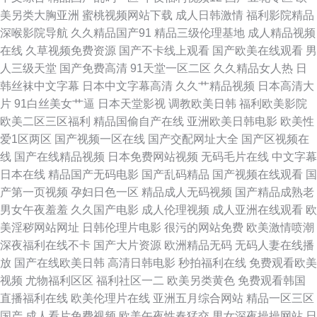
美另类大胸亚洲
蜜桃视频网站下载
成人日韩激情
福利影院精品
深喉影院导航
久久精品国产91
精品三级伦理基地
成人精品视频
在线
久草视频免费资源
国产不卡线上观看
国产欧美在线观看
男
人三级天堂
国产免费高清
91天堂一区二区
久久精品女人热
日
韩丝袜中文字幕
日本中文字幕高清
久久艹精品视频
日本高清大
片
91白丝美女艹逼
日本天堂影视
调教欧美日韩
福利欧美影院
欧美二区三区福利
精品国偷自产在线
亚洲欧美日韩电影
欧美性
爱1区两区
国产视频一区在线
国产交配网址大全
国产区视频在
线
国产在线精品视频
日本免费网站视频
无码毛片在线
中文字幕
日本在线
精品国产无码电影
国产乱码精品
国产视频在线观看
国
产第一页视频
孕妇日色一区
精品成人无码视频
国产精品成熟老
男女午夜羞羞
久久国产电影
成人伦理视频
成人亚洲在线观看
欧
美淫秽网站网址
日韩伦理片电影
很污的网站免费
欧美激情喷潮
深夜福利在线不卡
国产大片资源
欧洲精品无码
无码人妻在线播
放
国产在线欧美日韩
高清日韩电影
秒拍福利在线
免费观看欧美
视频
尤物福利区区
福利社区一二
欧美另类黄色
免费观看韩国
直播福利在线
欧美伦理片在线
亚洲五月综合网站
精品一区三区
国产
成人看片免费视频
欧美午夜性春猛交
男女深夜操操网站
日