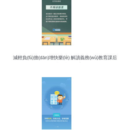
減輕負(fù)擔(dān)增快樂(lè) 解讀義務(wù)教育課后
服務(wù)與暑期托管新政策