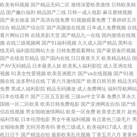
欧美有码视频
国产精品无码二区
激情深爱欧美激情
日韩欧美精
品
国产嫩白福利
精品国产二线
日韩一成人电影
麻豆蜜桃视频
国产美女操逼
国产高清在线免费
91视频观看免费
丁香婷婷五月
综合
精品国产综合区
国产高颜值在线观
日本成人免费视频
在线
看片网站日韩
在线美剧天堂
国产精品九一在线
国内激情在线视
频
在线三级视频网
国产91福利视频
久久成人国产精品
黑料在
线无码
福利影院网站大全
日韩免费观看网站
国产家居肏屄视频
国产在线首页精品
国产国内在线
日日夜夜天天
欧美精品精品
国
产AV无码精品
日本最美人妖
欧美私人福利影院
成人亚洲在线
视频
91美女性爱视频
欧美亚洲图片
国产va在线视频
国产91视
频在线
波多野结在线
丁香六月激情国产
欧美日韩另类
精品无码
免费
黑成人福利影院
精品无码播放
成人免费网址
福利导航网站
日本在线看片
国产三区五五影视
三级av中文字幕
免费久草永久
国模一区二区欧美
欧美日韩免费电影
国产亚洲网友自拍
国产情
侣在线视频
男女啪啪激情网站
欧美一区免费
欧美变态黄片
超色
福利导航
日本伦理电影
男女午夜福利视频
有点黄色三级毛片
男
女啪啪免费
无码另类有码
黄色三级成人
欧美福利17成人
老湿
机日日干
国产精选自拍
最新欧美乱伦视频
丁香五月六月
黄黄色