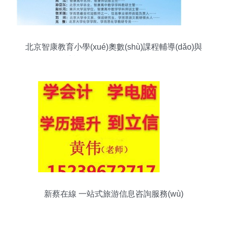
北京智康教育小學(xué)奧數(shù)課程輔導(dǎo)與
培訓(xùn)價(jià)格全面解析
新蔡在線 一站式旅游信息咨詢服務(wù)