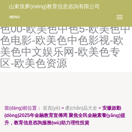
欧美色院-欧美色站导航豆
山東筑夢(mèng)教育信息咨詢有限公司
花-欧美色中和色-欧美色中
MENU
色00-欧美色中色5-欧美色中
色电影-欧美色中色影视-欧
美色中文娱乐网-欧美色专
区-欧美色资源
當(dāng)前位置：
首頁(yè)
>
產(chǎn)品大全
>
安徽啟動
(dòng)2025年金融教育宣傳周 聚焦全民金融素養(yǎng)提
升，教育信息咨詢服務(wù)助力理性投資