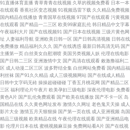
91直播体育直播
青草青青在线视频
久草的视频免费看
日本一本
喷碰 精品国产高清传媒 91电影在线免费看 福利操逼导航 欧美狠狠干 国产婷
在线观看
香蕉社区变态视频
91视频迅雷下载
久久精品免费视频
国内精品在线播放
青青国草在线视频
97国产在线观看
污黄视频
婷色综合 香蕉碰91碰碰精品 91视频在线观看入口 欧美激情在线伊人精品 超
在线观看
国产精品一二三区
欧美99家庭乱伦
韩日精品中文字幕
午夜福利大片
国产在线视频91
国产日本在线视频
三级片黄色网
碰在线人人操91 久艹视频在线观看 人社局官网登录入口 丁香久久成人 亚洲
址
人妻福利导航
亚洲欧美日韩一区
国产日韩高清视频
日韩在线
免费播放
精品福利久久久
国产在线诱惑
最新日韩高清无码
国产
黄三级 无码专区免费 黄色片在线免费观看 91白虎尤物女大学 性爱午夜 九1
主播第一页
白丝美女自慰潮喷
美国另类视频人妖
伦理在线电影
国产日韩二三区
亚洲激情中文
国产高清在线观看
敕激撸福利二
网站在线观看 91黑丝大c 亚洲天堂地址 久久国产麻豆视频 91日韩熊猫电报
区
成人动漫二区三区
波多野结全集
白丝网站免费看
国内精品福
利丝袜
国产91久久精品
成人三级视频网站
国产在线成人精品
91爱豆传媒肏屄视频 欧美性爱一区二区在线 国产电影手机 日B久久 熟妇丰
日韩中文字码无砖
操操超碰碰碰
丁香五月桃花网
国产精品二区
三区
福利理论片午夜片
欧美孕妇三级电影
深夜伦理电影
免费看
腴性感51 韩日AV 91AV女优在线电影 性欧美首页另类 九一蜜桃臀 91看片黄
黄色A片
国产乱伦免费观看
国产欧美在线播放
国产不卡一区
岛
国精品在线
久久黄色网址发布
激情久久网址
老色鬼天天操
成人
色下载 中文字幕之二 老司机午夜黄色福视频 97人人在线视频 超碰97在线超
影片大全
激情五月天狠狠操
国产第一页在线
成人亚洲视频
岛国
精品三级视频
欧美精品在线
午夜伦理在线观看
国产亚洲精品电
碰超碰在线 欧美午夜 成人日韩专区 欧美精品一级二级久久久 午夜剧场成人
影
伦理片日本在线
蜜桃视频麻豆操
免费网站看A片
国产在线视