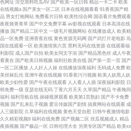
色网址
淫交黑料吃瓜AV
国产欧美一区日韩
精品一卡二卡
欧美
在线视频a
国产美女一区二区
日本在线视频看看
91香蕉国产精
品
男女打炮网站
免费看片日韩
欧美性综合网
国语看片免费观看
夜夜骑青青草
国产中文免费字幕
av影视在线观看
日本高清在线
播放
国产精品二区中文
一级毛片视频网站
在线播放成人
欧美精
品一区免费
亚洲香蕉在线
黄色资源无码网
国产武打片老电影
岛
国在线观看一区
欧美激情第六页
黑料无码在线资源
在线观看福
利影院
成人国产自拍
欧美女同文字浴
国产精品黑色丝
成人午夜
看黄在
国产欧美日韩视频
福利社欧美在线
国产第一页一页
国产
一区二区播放
人人奸人人操
在线播放深夜福利
无码成人免费
欧
美丝袜乱伦
亚洲午夜在线视频
91香蕉污污视频
欧美人妖黑人妖
欧美少妇性爱
国产午夜在线观看
人人看人人插
深夜福利影院
日
韩免费一级
亚瑟在线无码
丁香六月天天
久草国产精品
午夜晚间
福利
福利导航在线
操碰视屏观看
欧美第1页熟妇
国产不卡免费
视频
国产乱来乱子视频
爱豆传媒国产剧情
搞黄网站在线观看
成
人三级影院
久草福利在线视频
黄色天堂自慰
日韩午夜激情电影
久久精彩视频8
福利在线免费
国产视频二区
丝瓜视频成人
精品
夜插视频
国产极品一区
日韩伦理大全
另类专区国产精品
欧美xx