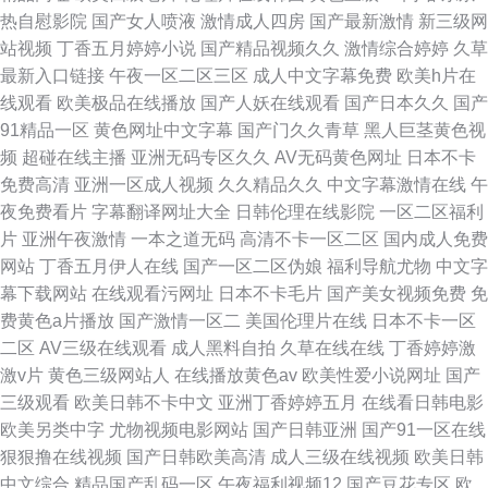
热自慰影院
国产女人喷液
激情成人四房
国产最新激情
新三级网
站视频
丁香五月婷婷小说
国产精品视频久久
激情综合婷婷
久草
最新入口链接
午夜一区二区三区
成人中文字幕免费
欧美h片在
线观看
欧美极品在线播放
国产人妖在线观看
国产日本久久
国产
91精品一区
黄色网址中文字幕
国产门久久青草
黑人巨茎黄色视
频
超碰在线主播
亚洲无码专区久久
AV无码黄色网址
日本不卡
免费高清
亚洲一区成人视频
久久精品久久
中文字幕激情在线
午
夜免费看片
字幕翻译网址大全
日韩伦理在线影院
一区二区福利
片
亚洲午夜激情
一本之道无码
高清不卡一区二区
国内成人免费
网站
丁香五月伊人在线
国产一区二区伪娘
福利导航尤物
中文字
幕下载网站
在线观看污网址
日本不卡毛片
国产美女视频免费
免
费黄色a片播放
国产激情一区二
美国伦理片在线
日本不卡一区
二区
AV三级在线观看
成人黑料自拍
久草在线在线
丁香婷婷激
激v片
黄色三级网站人
在线播放黄色av
欧美性爱小说网址
国产
三级观看
欧美日韩不卡中文
亚洲丁香婷婷五月
在线看日韩电影
欧美另类中字
尤物视频电影网站
国产日韩亚洲
国产91一区在线
狠狠撸在线视频
国产日韩欧美高清
成人三级在线视频
欧美日韩
中文综合
精品国产乱码一区
午夜福利视频12
国产豆花专区
欧