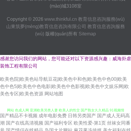
(mào)城3108室
Copyright © 2026
www.thinkful.cn
教育信息咨詢服務(wù)
山東筑夢(mèng)教育信息咨詢有限公司
教育信息咨詢服務
(wù)
版權(quán)所有
Sitemap
感谢您访问我们的网站，您可能还对以下资源感兴趣：威海卦虐
装饰工程有限公司
欧美色院|欧美色站导航豆花|欧美色中和色|欧美色中色00|欧美
色中色5|欧美色中色电影|欧美色中色影视|欧美色中文娱乐网|欧
美色专区|欧美色资源
网站地图
国产精品不卡视频
成年电影免费
日韩另类国产
国产成人无码高
911在线日本 99无码视频网 亚洲综合另类专区在线 欧美首页性爱 福利视频
潮
国产在线高清视频
国产福利专区
欧美性爱-第1页
丝袜女同番
号
国产情侣在线精品
岛国大片网站
麻花果冻传媒
美女福利在线