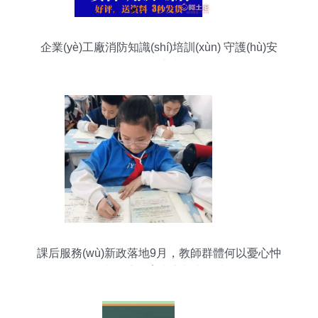
企業(yè)工廠消防知識(shí)培訓(xùn) 守護(hù)安
全，防患未然
課后服務(wù)新政落地9月，教師群體何以憂心忡
忡？一文探訪教育者心聲與民生期待