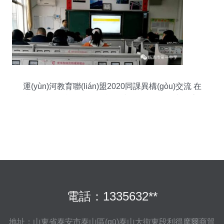
運(yùn)河教育聯(lián)盟2020同課異構(gòu)交流 在
旅游信息咨詢服務(wù)課程中學(xué)習(xí)與提高
電話：1335632**
地址：山東省泰安市泰山區(qū)泰山大街東段利得摩爾商貿