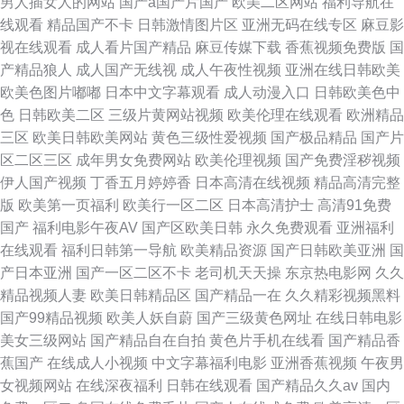
男人插女人的网站
国产a国产片国产
欧美二区网站
福利导航在
线观看
精品国产不卡
日韩激情图片区
亚洲无码在线专区
麻豆影
视在线观看
成人看片国产精品
麻豆传媒下载
香蕉视频免费版
国
产精品狼人
成人国产无线视
成人午夜性视频
亚洲在线日韩欧美
欧美色图片嘟嘟
日本中文字幕观看
成人动漫入口
日韩欧美色中
色
日韩欧美二区
三级片黄网站视频
欧美伦理在线观看
欧洲精品
三区
欧美日韩欧美网站
黄色三级性爱视频
国产极品精品
国产片
区二区三区
成年男女免费网站
欧美伦理视频
国产免费淫秽视频
伊人国产视频
丁香五月婷婷香
日本高清在线视频
精品高清完整
版
欧美第一页福利
欧美行一区二区
日本高清护士
高清91免费
国产
福利电影午夜AV
国产区欧美日韩
永久免费观看
亚洲福利
在线观看
福利日韩第一导航
欧美精品资源
国产日韩欧美亚洲
国
产日本亚洲
国产一区二区不卡
老司机天天操
东京热电影网
久久
精品视频人妻
欧美日韩精品区
国产精品一在
久久精彩视频黑料
国产99精品视频
欧美人妖自蔚
国产三级黄色网址
在线日韩电影
美女三级网站
国产精品自在自拍
黄色片手机在线看
国产精品香
蕉国产
在线成人小视频
中文字幕福利电影
亚洲香蕉视频
午夜男
女视频网站
在线深夜福利
日韩在线观看
国产精品久久av
国内