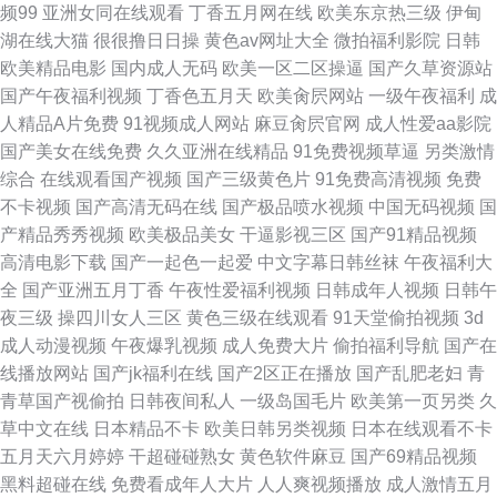
频99
亚洲女同在线观看
丁香五月网在线
欧美东京热三级
伊甸
麻豆蜜桃91肉丝
湖在线大猫
很很撸日日操
黄色av网址大全
微拍福利影院
日韩
欧美精品电影
国内成人无码
欧美一区二区操逼
国产久草资源站
国产午夜福利视频
丁香色五月天
欧美肏屄网站
一级午夜福利
成
人精品A片免费
91视频成人网站
麻豆肏屄官网
成人性爱aa影院
国产美女在线免费
久久亚洲在线精品
91免费视频草逼
另类激情
综合
在线观看国产视频
国产三级黄色片
91免费高清视频
免费
不卡视频
国产高清无码在线
国产极品喷水视频
中国无码视频
国
产精品秀秀视频
欧美极品美女
干逼影视三区
国产91精品视频
高清电影下载
国产一起色一起爱
中文字幕日韩丝袜
午夜福利大
全
国产亚洲五月丁香
午夜性爱福利视频
日韩成年人视频
日韩午
夜三级
操四川女人三区
黄色三级在线观看
91天堂偷拍视频
3d
成人动漫视频
午夜爆乳视频
成人免费大片
偷拍福利导航
国产在
线播放网站
国产jk福利在线
国产2区正在播放
国产乱肥老妇
青
青草国产视偷拍
日韩夜间私人
一级岛国毛片
欧美第一页另类
久
草中文在线
日本精品不卡
欧美日韩另类视频
日本在线观看不卡
五月天六月婷婷
干超碰碰熟女
黄色软件麻豆
国产69精品视频
黑料超碰在线
免费看成年人大片
人人爽视频播放
成人激情五月