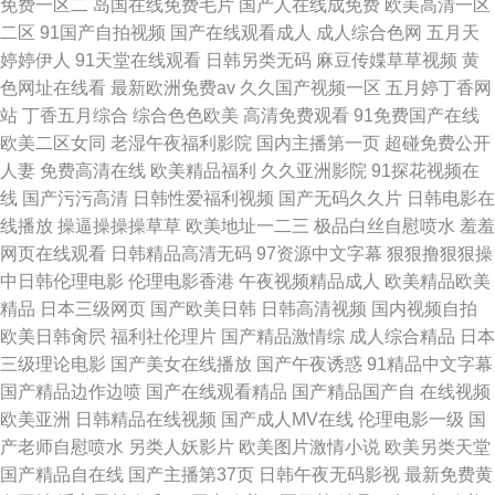
免费一区二
岛国在线免费毛片
国产人在线成免费
欧美高清一区
二区
91国产自拍视频
国产在线观看成人
成人综合色网
五月天
婷婷伊人
91天堂在线观看
日韩另类无码
麻豆传媟草草视频
黄
色网址在线看
最新欧洲免费av
久久国产视频一区
五月婷丁香网
站
丁香五月综合
综合色色欧美
高清免费观看
91免费国产在线
欧美二区女同
老湿午夜福利影院
国内主播第一页
超碰免费公开
人妻
免费高清在线
欧美精品福利
久久亚洲影院
91探花视频在
线
国产污污高清
日韩性爱福利视频
国产无码久久片
日韩电影在
线播放
操逼操操操草草
欧美地址一二三
极品白丝自慰喷水
羞羞
网页在线观看
日韩精品高清无码
97资源中文字幕
狠狠撸狠狠操
中日韩伦理电影
伦理电影香港
午夜视频精品成人
欧美精品欧美
精品
日本三级网页
国产欧美日韩
日韩高清视频
国内视频自拍
欧美日韩肏屄
福利社伦理片
国产精品激情综
成人综合精品
日本
三级理论电影
国产美女在线播放
国产午夜诱惑
91精品中文字幕
国产精品边作边喷
国产在线观看精品
国产精品国产自
在线视频
欧美亚洲
日韩精品在线视频
国产成人MV在线
伦理电影一级
国
产老师自慰喷水
另类人妖影片
欧美图片激情小说
欧美另类天堂
国产精品自在线
国产主播第37页
日韩午夜无码影视
最新免费黄