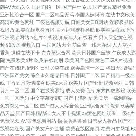
韩AV无码久久
国内自拍一区
国产白丝喷水
国产麻豆精品免费
亚洲性综合一区
国产二区精品无码
泰国人妖摸胸
在线中文欧美
高清av黄色网址
三级色视频导航
日韩美女日B网站
淫秽极品影
视播放
欧美在线观看直播
官方福利视频导航
欧美精品在线播放
亚洲视频网站
a色片在线视频
成年人在线看片
男人天堂黄色视
频
91爱爱视频入口
中国网站大全
萌白酱一线天在线
人人草掉
香蕉
操碰在线不卡
青青草综合网
欧美日韩国产丝袜
午夜成人影
院
免费欧美α片
吃瓜在线内射
欧美国产色图
黄色三级A片视频
国产在线视频专区
日韩另类在线
欧美高清一区二
孕妇无码精品
亚洲国产美女
综合永久精品日韩
日韩国产二区
国产精品一级在
线
丁香五月激情综合
欧美a大片欧美片
国产亚洲视频网站
日韩
黄片一区二区
国产在线资源站
成人免费毛片
东方四虎影院
欧美
一区二区孕妇
中文字幕第9页
国产丰满熟女
欧美第一福利网站
免费视频一区二区
国产成人人综合色
亚洲综合无码高清
欧美精
品天堂
国产日韩精品91
女人不卡视频
av黄色网址观看
二级c片
免费视频
AV黄色观看网站
操操操操操操
日韩成人极品
国产在
线视频在线
国产美女户外直播
欧美在线区第页
欧美内射网址
欧