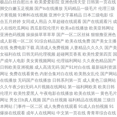
极品白丝自慰出水
欧美爱爱影院
亚洲色情天堂
日韩第一页在线
美女和色色和这 99色色网 肏肏视频 男女色色 91制作天麻传 91网站在线看
脚交白嫩玉足视频
国产ts在线播放
无码精品一级毛片
伦理三级
片黄视频
91蝌蚪在线视频
亚洲中文字幕精品
日本三级电影
综
麻豆国产精品成人 91人人网 伊人海角焦久 九九精品黄色 91传谋免费 伊人精
合五月婷婷
女同成人用品
久草超碰在线观看
国产在线观看污
成
人在线吃瓜网站
西瓜影院伦理片
欧美a在线播放
欧美亚韩网址
品国际久久 久久的色偷偷 91豆花网页阅读 香蕉视频xxx 黄色男人的天堂 夜
亚洲色码视频
操操操草草草草
国产一区二区丝袜
狠狠撸亚洲色
成人影视一区二区
91综合精品国产
欧美在线免费
国产美女主播
色热人 丝袜性爱 国产视频福利网站 色欲久久久精品无码AV 无码欧美人妻一
在线
免费电影下载
高清成人免费视频
人妻精品久久久久
国产美
女福利在线
日韩无码伦理视频
超碰网页香蕉
欧美性爱第四页
国
区二区 精东AV 91大片高清 亚洲欧美精 九一视频传媒 91传媒管网入口 午夜
产成年人电影
美女黄视频网站
伦理福利网站
久久夜色精品国产
日韩欧美亚洲视频
成人高清无码
国产91对白在线
最新福利资源
免费在线观看av 精东视频潮 91精品在线播放 自慰视频软件 久久一区久久区
网址
免费在线看黄色
内射合集对白在线
欧美熟女乱伦
国产网站
在线播放
无码国产在线播放
日韩系列第一页
成人黄色三级网站
91色撸 91CNav 久久天堂网 91撸视频 一级大片 久草网站国产青草 91久久
久久午夜少妇无码
A片视频在线网站
第一福利网欧美
欧美日韩
伦理片
欧美性爱黑人
午夜电影在线播放
欧美在线第一
黄色毛片
福利视频在线 91www在线视频 免费电影在线国产 99亚洲成人 俄日韩欧美淫
网址
男女日b真人视频
国产白丝视频
福利精品在线视频
三级日
本网站
门事件一区二区
成人免费在线观看
91成人自拍视频
91
淫色 欧美美女肏逼福利久久 俺去也官网最新 国产成人超碰在线 人人caocao
爆操在线观看
成年人在线网站
中文第一页在线
青青草综合在线